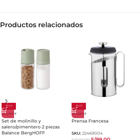
Productos relacionados
-34%
-34%
Set de molinillo y
Prensa Francesa
salero/pimentero 2 piezas
Balance BergHOFF
SKU:
22469004
S/
99.00
S/
149.00