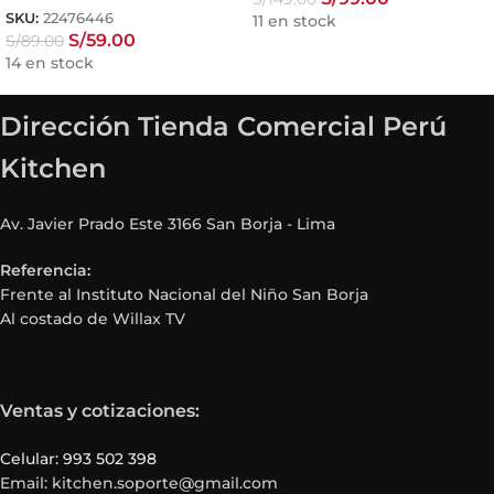
SKU:
22476446
11 en stock
S/
59.00
S/
89.00
14 en stock
Dirección Tienda Comercial Perú
Kitchen
Av. Javier Prado Este 3166 San Borja - Lima
Referencia:
Frente al Instituto Nacional del Niño San Borja
Al costado de Willax TV
Ventas y cotizaciones:
Celular: 993 502 398
Email: kitchen.soporte@gmail.com