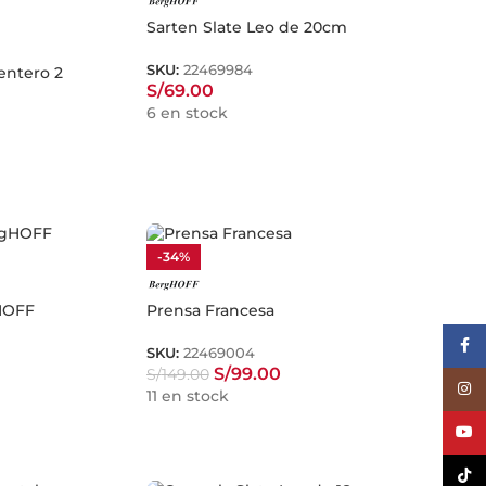
Sarten Slate Leo de 20cm
SKU:
22469984
mentero 2
S/
69.00
6 en stock
-34%
HOFF
Prensa Francesa
Face
SKU:
22469004
S/
99.00
S/
149.00
Inst
11 en stock
YouT
TikTo