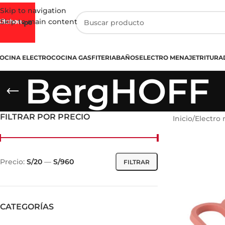
Skip to navigation
Skip to main content
OCINA ELECTRO
COCINA GASFITERIA
BAÑOS
ELECTRO MENAJE
TRITURA
BergHOFF
FILTRAR POR PRECIO
Inicio
/
Electro
Precio:
S/20
—
S/960
FILTRAR
CATEGORÍAS