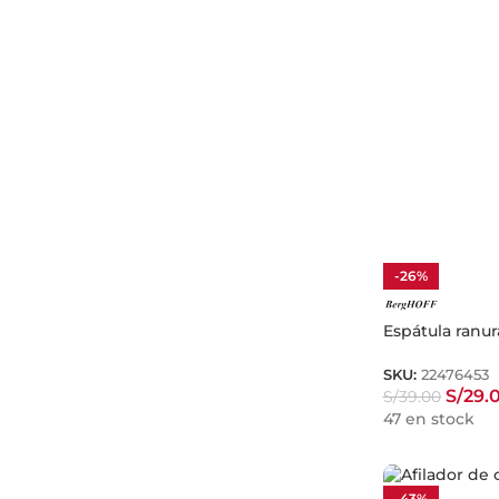
-26%
Espátula ranu
SKU:
22476453
S/
29.
S/
39.00
47 en stock
-43%