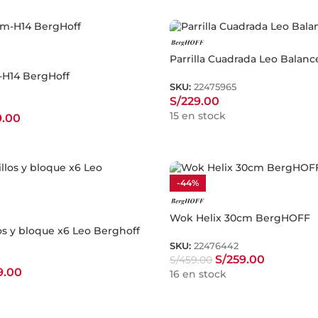
Parrilla Cuadrada Leo Balan
-H14 BergHoff
SKU:
22475965
S/
229.00
15 en stock
9.00
-44%
Wok Helix 30cm BergHOFF
os y bloque x6 Leo Berghoff
SKU:
22476442
S/
259.00
S/
459.00
9.00
16 en stock