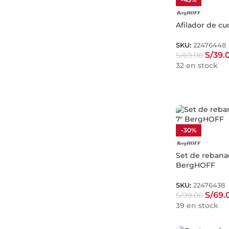
Afilador de c
SKU:
22476448
S/
39.
S/
69.00
32 en stock
-30%
Set de rebanad
BergHOFF
SKU:
22476438
S/
69.
S/
99.00
39 en stock