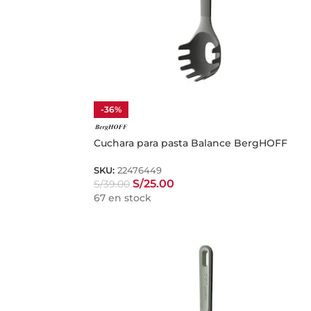
-36%
Cuchara para pasta Balance BergHOFF
SKU:
22476449
S/
25.00
S/
39.00
67 en stock