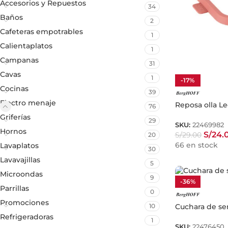
Accesorios y Repuestos
34
Baños
2
Cafeteras empotrables
1
Calientaplatos
1
Campanas
31
Cavas
1
-17%
Cocinas
39
Electro menaje
Reposa olla L
76
Griferías
29
SKU:
22469982
Hornos
S/
24.
S/
29.00
20
66 en stock
Lavaplatos
30
Lavavajillas
5
Microondas
9
-36%
Parrillas
0
Promociones
Cuchara de se
10
Refrigeradoras
1
SKU:
22476450