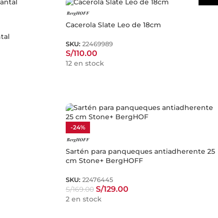
Cacerola Slate Leo de 18cm
tal
SKU:
22469989
S/
110.00
12 en stock
-24%
Sartén para panqueques antiadherente 25
cm Stone+ BergHOFF
SKU:
22476445
S/
129.00
S/
169.00
2 en stock