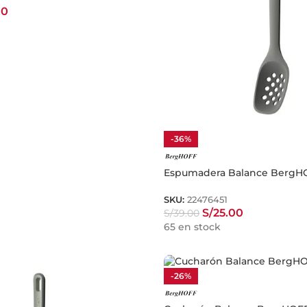
00
-36%
Espumadera Balance BergH
SKU:
22476451
S/
25.00
S/
39.00
65 en stock
-26%