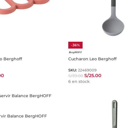
-36%
eo Berghoff
Cucharon Leo Berghoff
SKU:
22469009
00
S/
25.00
S/
39.00
6 en stock
rvir Balance BergHOFF