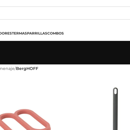
DORES
TERMAS
PARRILLAS
COMBOS
 menaje
/
BergHOFF