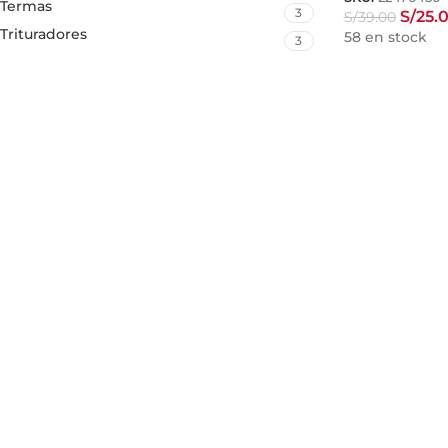
Termas
3
S/
25.
S/
39.00
Trituradores
58 en stock
3