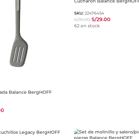
Cucharón Balance BergHOF
SKU:
22476454
S/
29.00
S/
39.00
62 en stock
rada Balance BergHOFF
00