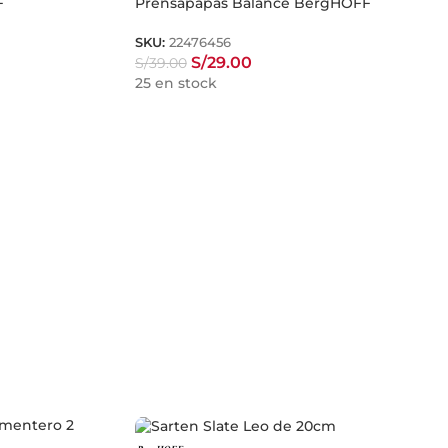
F
Prensapapas Balance BergHOFF
SKU:
22476456
S/
29.00
S/
39.00
25 en stock