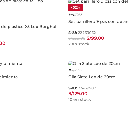
-62%
Set parrillero 9 pzs con delan
de plastico X5 Leo Berghoff
SKU:
22469032
S/
99.00
S/
259.00
.00
2 en stock
 pimienta
Olla Slate Leo de 20cm
SKU:
22469987
S/
129.00
10 en stock