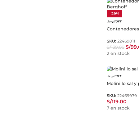
-29%
Contenedores 
SKU:
22469011
S/
99
S/
139.00
2 en stock
Molinillo sal y
SKU:
22469979
S/
119.00
7 en stock