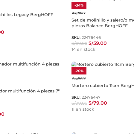
-34%
uchillos Legacy BergHOFF
Set de molinillo y salero/pi
piezas Balance BergHOFF
00
SKU:
22476446
S/
59.00
S/
89.00
14 en stock
-20%
Mortero cubierto 11cm Berg
or multifunción 4 piezas 7″
SKU:
22476447
S/
79.00
S/
99.00
11 en stock
00