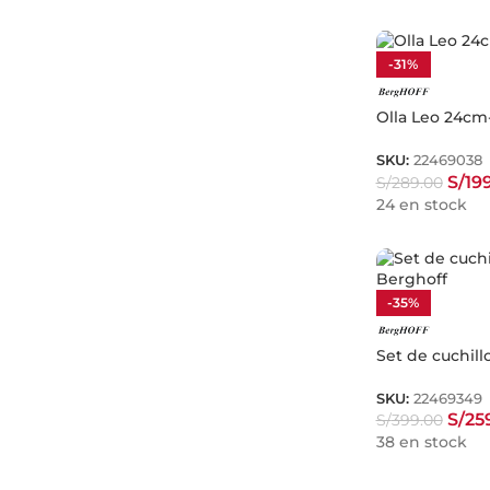
-31%
Olla Leo 24cm
SKU:
22469038
S/
19
S/
289.00
24 en stock
-35%
Set de cuchill
SKU:
22469349
S/
25
S/
399.00
38 en stock