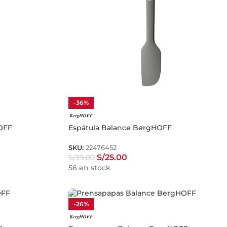
-36%
OFF
Espátula Balance BergHOFF
SKU:
22476452
S/
25.00
S/
39.00
56 en stock
-26%