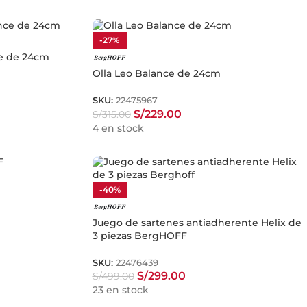
-27%
ce de 24cm
Olla Leo Balance de 24cm
SKU:
22475967
S/
229.00
S/
315.00
4 en stock
-40%
Juego de sartenes antiadherente Helix de
3 piezas BergHOFF
SKU:
22476439
S/
299.00
S/
499.00
23 en stock