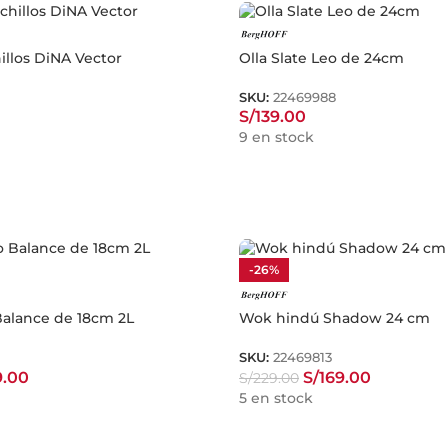
illos DiNA Vector
Olla Slate Leo de 24cm
SKU:
22469988
S/
139.00
9 en stock
-26%
Balance de 18cm 2L
Wok hindú Shadow 24 cm
SKU:
22469813
9.00
S/
169.00
S/
229.00
5 en stock