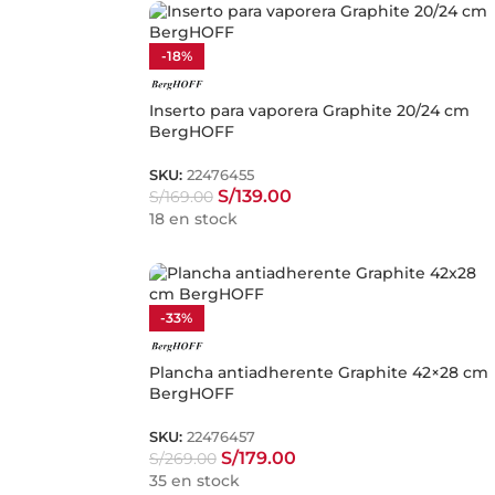
-18%
Inserto para vaporera Graphite 20/24 cm
BergHOFF
SKU:
22476455
S/
139.00
S/
169.00
18 en stock
-33%
Plancha antiadherente Graphite 42×28 cm
BergHOFF
SKU:
22476457
S/
179.00
S/
269.00
35 en stock