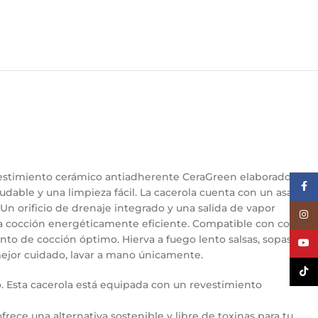
evestimiento cerámico antiadherente CeraGreen elaborado con
Face
dable y una limpieza fácil. La cacerola cuenta con un asa que
Un orificio de drenaje integrado y una salida de vapor
Inst
una cocción energéticamente eficiente. Compatible con cocinas
nto de cocción óptimo. Hierva a fuego lento salsas, sopas y
YouT
 mejor cuidado, lavar a mano únicamente.
TikTo
. Esta cacerola está equipada con un revestimiento
ece una alternativa sostenible y libre de toxinas para tu