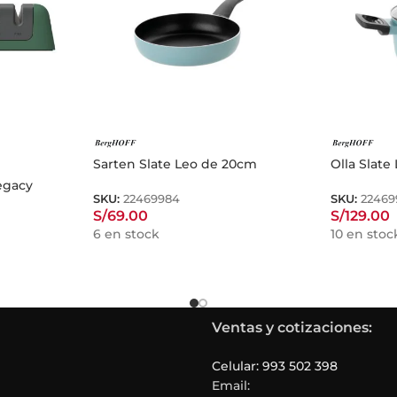
Sarten Slate Leo de 20cm
Olla Slat
Legacy
SKU:
22469984
SKU:
22469
S/
69.00
S/
129.00
6 en stock
10 en stoc
Ventas y cotizaciones:
Celular: 993 502 398
Email: