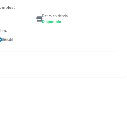
onibles:
Retiro en tienda
Disponible
les: