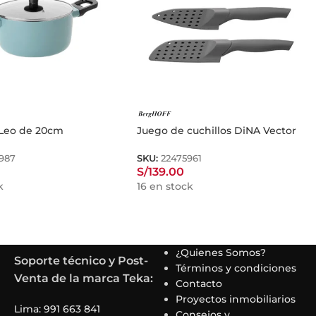
e Leo de 20cm
Juego de cuchillos DiNA Vector
987
SKU:
22475961
S/
139.00
k
16 en stock
¿Quienes Somos?
Soporte técnico y Post-
Términos y condiciones
Venta de la marca Teka:
Contacto
Proyectos inmobiliarios
Lima: 991 663 841
Consejos y