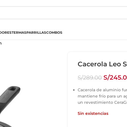
DORES
TERMAS
PARRILLAS
COMBOS
m
Cacerola Leo 
S/
245.
S/
289.00
Cacerola de aluminio fu
mantiene frío para un a
un revestimiento CeraGre
Sin existencias