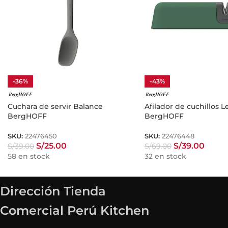
-36%
-43%
Cuchara de servir Balance
Afilador de cuchillos 
BergHOFF
BergHOFF
SKU:
22476450
SKU:
22476448
S/
25.00
S/
39.00
S/
39.00
S/
69.00
58 en stock
32 en stock
Dirección Tienda
Comercial Perú Kitchen