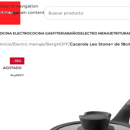
Skip to navigation
Skip to main content
OCINA ELECTRO
COCINA GASFITERIA
BAÑOS
ELECTRO MENAJE
TRITURA
Inicio
/
Electro menaje
/
BergHOFF
/
Cacerola Leo Stone+ de 18c
-15%
AGOTADO