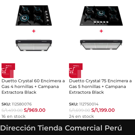
-35%
-29%
Duetto Crystal 60 Encimera a
Duetto Crystal 75 Encimera a
Gas 4 hornillas + Campana
Gas 5 hornillas + Campana
Extractora Black
Extractora Black
SKU:
112580076
SKU:
112750014
S/
969.00
S/
1,199.00
S/
1,499.00
S/
1,699.00
16 en stock
24 en stock
Dirección Tienda Comercial Perú