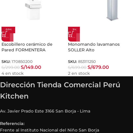
-50%
-3%
Escobillero cerámico de
Monomando lavamanos
Pared FORMENTERA
SOLLER Alto
SKU:
170850200
SKU:
853111250
S/
149.00
S/
679.00
S/
299.00
S/
699.00
4 en stock
2 en stock
Dirección Tienda Comercial Perú
Kitchen
Av. Javier Prado Este 3166 San Borja - Lima
Referencia:
Frente al Instituto Nacional del Niño San Borja