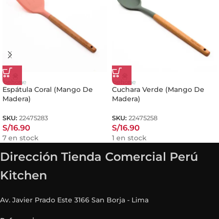
Espátula Coral (Mango De
Cuchara Verde (Mango De
Madera)
Madera)
SKU:
22475283
SKU:
22475258
S/
16.90
S/
16.90
7 en stock
1 en stock
Dirección Tienda Comercial Perú
Kitchen
Av. Javier Prado Este 3166 San Borja - Lima