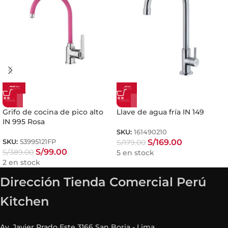
-75%
-6%
Grifo de cocina de pico alto
Llave de agua fría IN 149
IN 995 Rosa
SKU:
161490210
S/
169.00
S/
179.00
SKU:
53995121FP
S/
99.00
S/
389.00
5 en stock
2 en stock
Dirección Tienda Comercial Perú
Kitchen
Av. Javier Prado Este 3166 San Borja - Lima