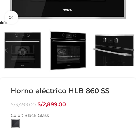
Click para agrandar
Horno eléctrico HLB 860 SS
S/
2,899.00
S/
3,499.00
Color: Black Glass