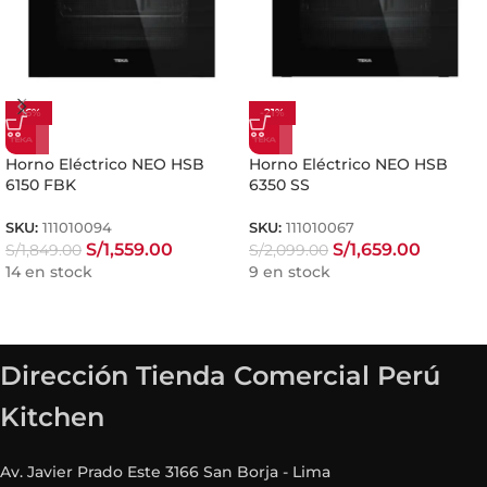
-16%
-21%
Horno Eléctrico NEO HSB
Horno Eléctrico NEO HSB
6150 FBK
6350 SS
SKU:
111010094
SKU:
111010067
S/
1,559.00
S/
1,659.00
S/
1,849.00
S/
2,099.00
14 en stock
9 en stock
Dirección Tienda Comercial Perú
Kitchen
Av. Javier Prado Este 3166 San Borja - Lima