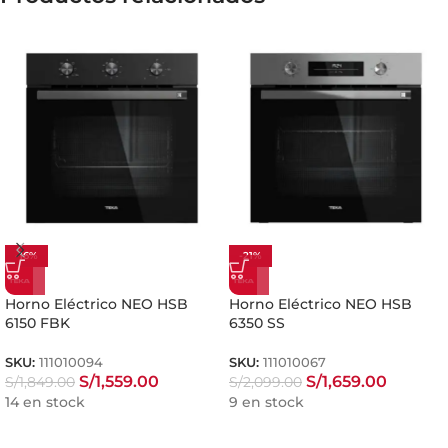
-16%
-21%
Horno Eléctrico NEO HSB
Horno Eléctrico NEO HSB
6150 FBK
6350 SS
SKU:
111010094
SKU:
111010067
S/
1,559.00
S/
1,659.00
S/
1,849.00
S/
2,099.00
14 en stock
9 en stock