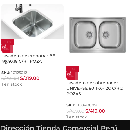
-15%
Lavadero de empotrar BE-
40.40.18 C/R 1 POZA
-14%
SKU:
10125012
S/
219.00
S/
259.00
Lavadero de sobreponer
1 en stock
UNIVERSE 80 T-XP 2C C/R 2
POZAS
SKU:
115040009
S/
419.00
S/
489.00
1 en stock
Dirección Tienda Comercial Perú