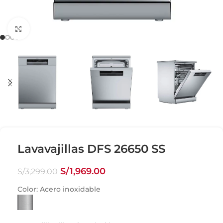
Click para agrandar
Lavavajillas DFS 26650 SS
S/
1,969.00
S/
3,299.00
Color:
Acero inoxidable