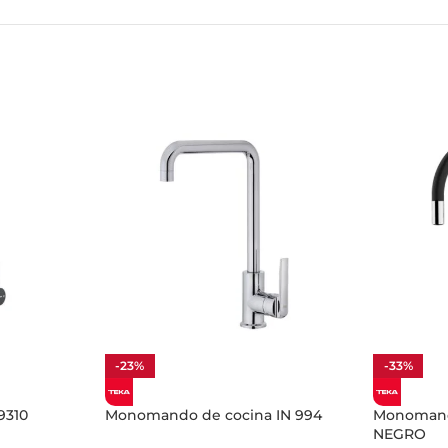
-23%
-33%
9310
Monomando de cocina IN 994
Monomand
NEGRO