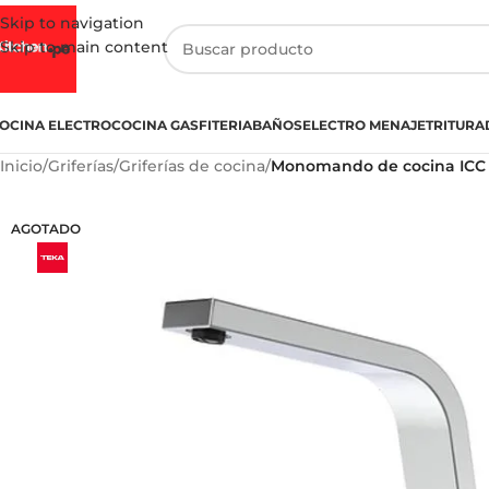
Skip to navigation
Skip to main content
OCINA ELECTRO
COCINA GASFITERIA
BAÑOS
ELECTRO MENAJE
TRITURA
Inicio
/
Griferías
/
Griferías de cocina
/
Monomando de cocina ICC
AGOTADO