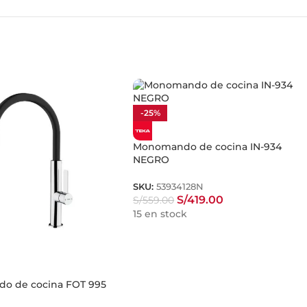
-25%
Monomando de cocina IN-934
NEGRO
SKU:
53934128N
S/
419.00
S/
559.00
15 en stock
o de cocina FOT 995