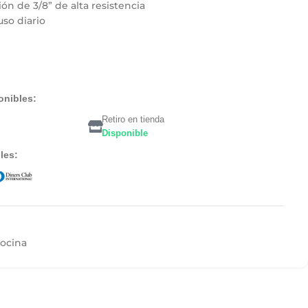
ión de 3/8” de alta resistencia
uso diario
onibles:
Retiro en tienda
Disponible
les:
cocina