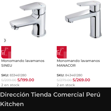
-5%
-4%
Monomando lavamanos
Monomando lavamanos
SINEU
MANACOR
SKU:
833461280
SKU:
843461280
S/
199.00
S/
269.00
S/
209.00
S/
279.00
2 en stock
2 en stock
Dirección Tienda Comercial Perú
Kitchen