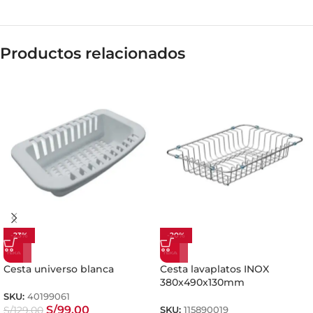
Productos relacionados
-23%
-20%
Cesta universo blanca
Cesta lavaplatos INOX
380x490x130mm
SKU:
40199061
S/
99.00
S/
129.00
SKU:
115890019