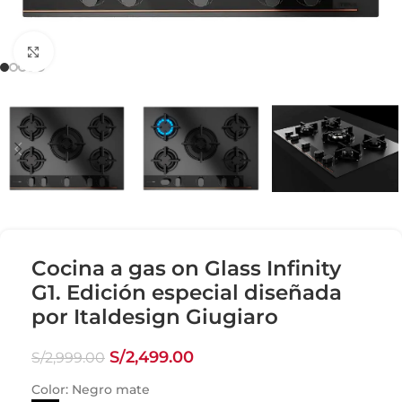
Click para agrandar
Cocina a gas on Glass Infinity
G1. Edición especial diseñada
por Italdesign Giugiaro
S/
2,499.00
S/
2,999.00
Color:
Negro mate