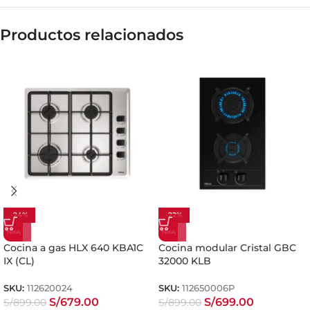
Productos relacionados
-24%
-22%
Cocina a gas HLX 640 KBA1C
Cocina modular Cristal GBC
IX (CL)
32000 KLB
SKU:
112620024
SKU:
112650006P
S/
679.00
S/
699.00
S/
899.00
S/
899.00