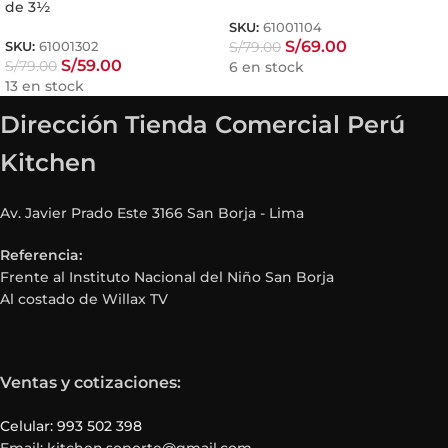
de 3½
SKU:
61001104
S/
69.00
S/
79.00
SKU:
61001302
S/
59.00
S/
79.00
6 en stock
13 en stock
Dirección Tienda Comercial Perú
Kitchen
Av. Javier Prado Este 3166 San Borja - Lima
Referencia:
Frente al Instituto Nacional del Niño San Borja
Al costado de Willax TV
Ventas y cotizaciones:
Celular: 993 502 398