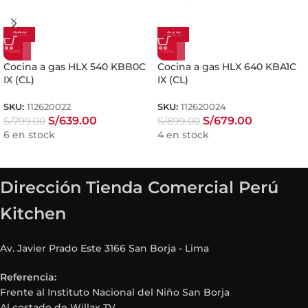
-20%
-24%
Cocina a gas HLX 540 KBB0C
Cocina a gas HLX 640 KBA1C
IX (CL)
IX (CL)
SKU:
112620022
SKU:
112620024
S/
639.00
S/
679.00
S/
799.00
S/
899.00
6 en stock
4 en stock
Dirección Tienda Comercial Perú
Kitchen
Av. Javier Prado Este 3166 San Borja - Lima
Referencia:
Frente al Instituto Nacional del Niño San Borja
Al costado de Willax TV