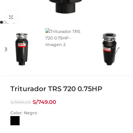
Click para agrandar
Triturador TRS 720 0.75HP
S/
749.00
S/
999.00
Color:
Negro