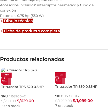
Accesorios incluidos: interruptor neumático y tubo de
conexión
Potencia: 0,75 hp (550 W)
Dibujo técnico
Ficha de producto completa
Productos relacionados
-15%
-21%
Triturador TR 550 0.55HP
Triturador TRS 520 0.5HP
SKU:
115890013
SKU:
115890042
S/
1,099.00
S/
629.00
S/
1,299.00
S/
799.00
7 en stock
10 en stock