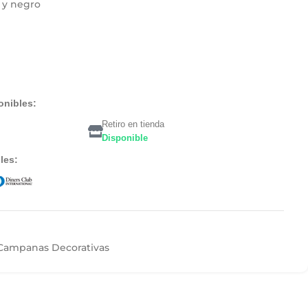
o y negro
onibles:
Retiro en tienda
Disponible
les:
Campanas Decorativas