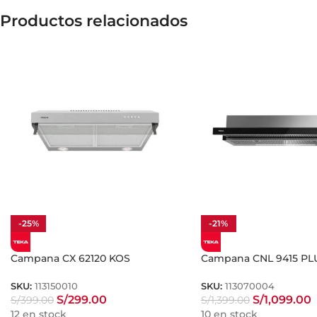
Productos relacionados
-25%
-21%
Campana CX 62120 KOS
Campana CNL 9415 PL
SKU:
113150010
SKU:
113070004
S/
299.00
S/
1,099.00
S/
399.00
S/
1,399.00
12 en stock
10 en stock