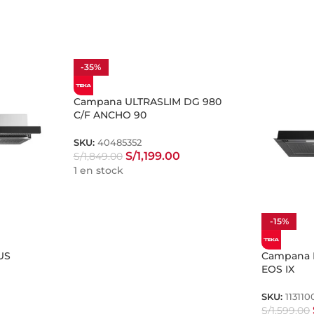
-35%
Campana ULTRASLIM DG 980
C/F ANCHO 90
SKU:
40485352
S/
1,199.00
S/
1,849.00
1 en stock
-15%
US
Campana I
EOS IX
SKU:
11311
S/
1,599.00