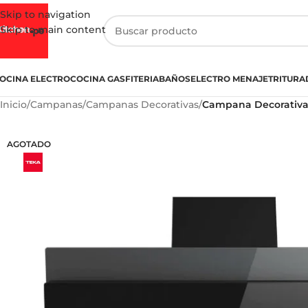
Skip to navigation
Skip to main content
OCINA ELECTRO
COCINA GASFITERIA
BAÑOS
ELECTRO MENAJE
TRITURA
Inicio
/
Campanas
/
Campanas Decorativas
/
Campana Decorativa
AGOTADO