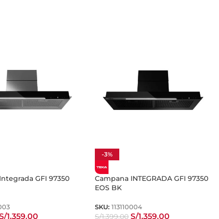
-3%
ntegrada GFI 97350
Campana INTEGRADA GFI 97350
EOS BK
0003
SKU:
113110004
S/
1,359.00
S/
1,359.00
S/
1,399.00