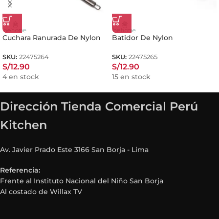
Cuchara Ranurada De Nylon
Batidor De Nylon
SKU:
22475264
SKU:
22475265
S/
12.90
S/
12.90
4 en stock
15 en stock
Dirección Tienda Comercial Perú
Kitchen
Av. Javier Prado Este 3166 San Borja - Lima
Referencia:
Frente al Instituto Nacional del Niño San Borja
Al costado de Willax TV