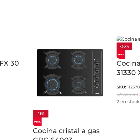
-36%
EFX 30
Cocina
31330
SKU:
11257
S/
1,399.00
2 en stock
-11%
Cocina cristal a gas