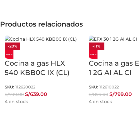
Productos relacionados
-20%
-11%
Cocina a gas HLX
Cocina a gas 
540 KBB0C IX (CL)
1 2G AI AL CI
SKU:
112620022
SKU:
112610022
S/
639.00
S/
799.00
S/
799.00
S/
899.00
4 en stock
4 en stock