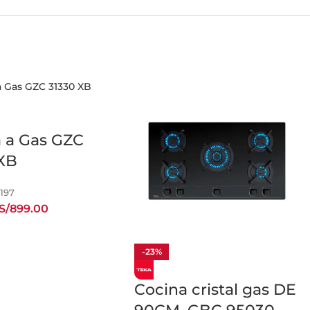
 a Gas GZC
 XB
0197
S/
899.00
-23%
Cocina cristal gas DE