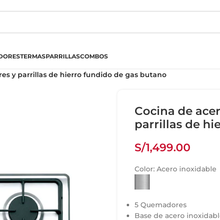
DORES
TERMAS
PARRILLAS
COMBOS
s y parrillas de hierro fundido de gas butano
Cocina de ace
parrillas de h
S/
1,499.00
Color:
Acero inoxidable
5 Quemadores
Base de acero inoxidab