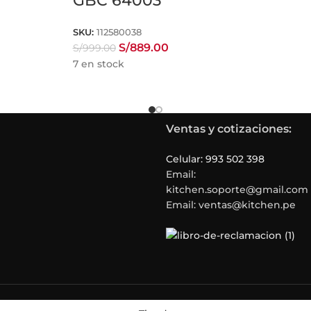
GBC 64003
SKU:
112580038
S/
889.00
S/
999.00
7 en stock
Ventas y cotizaciones:
Celular: 993 502 398
Email:
kitchen.soporte@gmail.com
Email: ventas@kitchen.pe