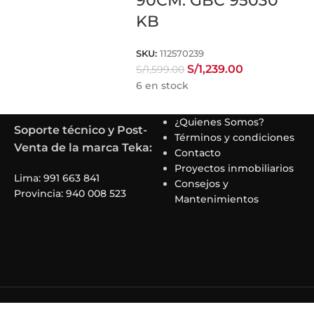
90CM. GBC 95030
KB
SKU:
112570239
S/
1,239.00
S/
1,599.00
6 en stock
¿Quienes Somos?
Soporte técnico y Post-
Términos y condiciones
Venta de la marca Teka:
Contacto
Proyectos inmobiliarios
Lima: 991 663 841
Consejos y
Provincia: 940 008 523
Mantenimientos