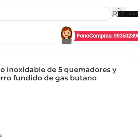
S/
0.
ro inoxidable de 5 quemadores y
ierro fundido de gas butano
le