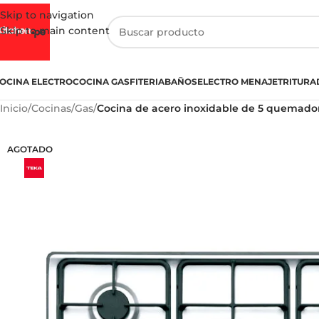
Skip to navigation
Skip to main content
OCINA ELECTRO
COCINA GASFITERIA
BAÑOS
ELECTRO MENAJE
TRITURA
Inicio
/
Cocinas
/
Gas
/
Cocina de acero inoxidable de 5 quemadore
AGOTADO