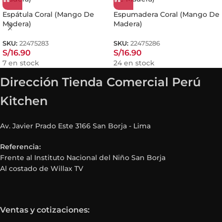
Espátula Coral (Mango De
Espumadera Coral (Mango De
Madera)
Madera)
SKU:
22475283
SKU:
22475286
S/
16.90
S/
16.90
7 en stock
24 en stock
Dirección Tienda Comercial Perú
Kitchen
Av. Javier Prado Este 3166 San Borja - Lima
Referencia:
Frente al Instituto Nacional del Niño San Borja
Al costado de Willax TV
Ventas y cotizaciones: