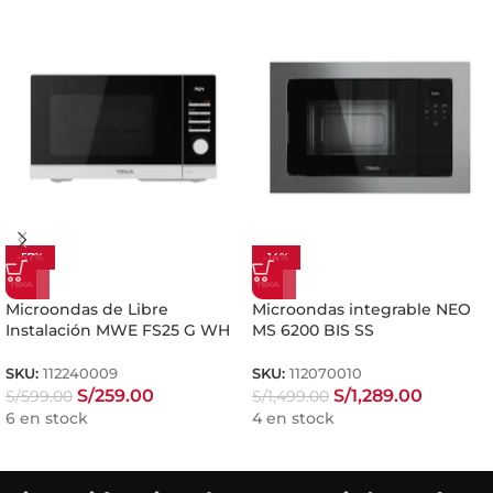
-57%
-14%
Microondas de Libre
Microondas integrable NEO
Instalación MWE FS25 G WH
MS 6200 BIS SS
SKU:
112240009
SKU:
112070010
S/
259.00
S/
1,289.00
S/
599.00
S/
1,499.00
6 en stock
4 en stock