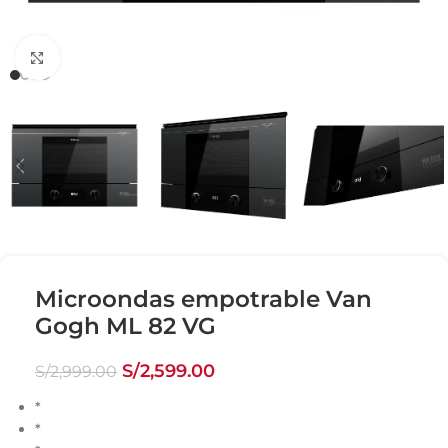
Click para agrandar
Microondas empotrable Van
Gogh ML 82 VG
S/
2,599.00
S/
2,999.00
*
*