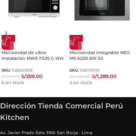
-57%
-14%
Microondas de Libre
Microondas integrable NEO
Instalación MWE FS25 G WH
MS 6200 BIS SS
SKU:
112240009
SKU:
112070010
S/
259.00
S/
1,289.00
S/
599.00
S/
1,499.00
6 en stock
4 en stock
Dirección Tienda Comercial Perú
Kitchen
Av. Javier Prado Este 3166 San Borja - Lima