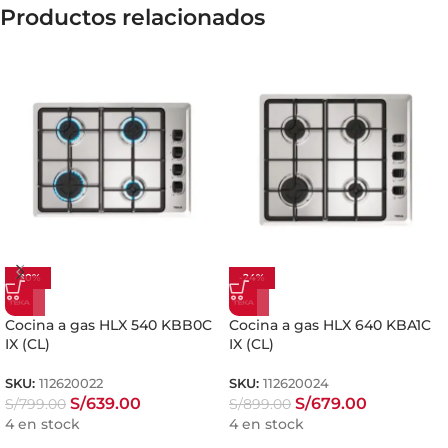
Productos relacionados
-20%
-24%
Cocina a gas HLX 540 KBB0C
Cocina a gas HLX 640 KBA1C
IX (CL)
IX (CL)
SKU:
112620022
SKU:
112620024
S/
639.00
S/
679.00
S/
799.00
S/
899.00
4 en stock
4 en stock