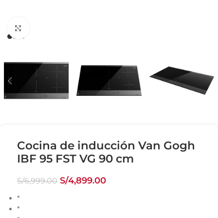
Click para agrandar
Cocina de inducción Van Gogh
IBF 95 FST VG 90 cm
S/
4,899.00
S/
6,999.00
*
*