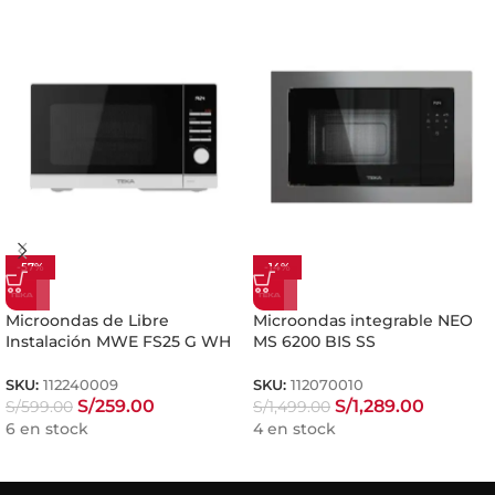
-57%
-14%
Microondas de Libre
Microondas integrable NEO
Instalación MWE FS25 G WH
MS 6200 BIS SS
SKU:
112240009
SKU:
112070010
S/
259.00
S/
1,289.00
S/
599.00
S/
1,499.00
6 en stock
4 en stock